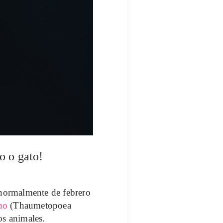
o o gato!
normalmente de febrero
no
(
Thaumetopoea
os animales.