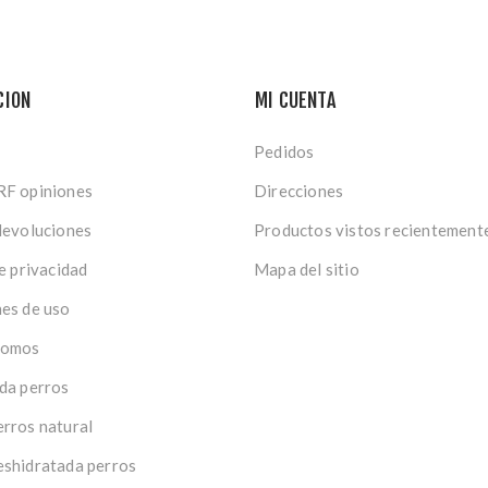
CION
MI CUENTA
Pedidos
RF opiniones
Direcciones
devoluciones
Productos vistos recientement
de privacidad
Mapa del sitio
es de uso
somos
da perros
rros natural
shidratada perros