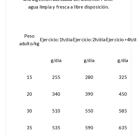
agua limpia y fresca a libre disposición.
Peso
Ejercicio:1h/día
Ejercicio:2h/día
Ejercicio>4h/d
adulto/kg
g/día
g/día
g/día
15
255
280
325
20
340
390
450
30
510
550
585
35
535
590
635