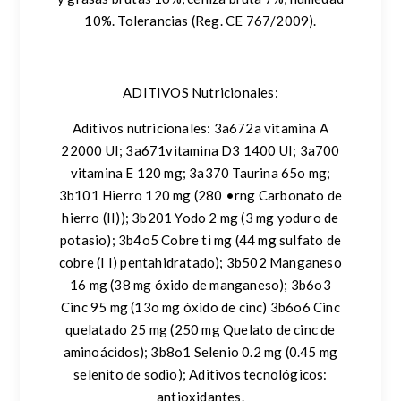
10%. Tolerancias (Reg. CE 767/2009).
ADITIVOS Nutricionales:
Aditivos nutricionales: 3a672a vitamina A
22000 UI; 3a671vitamina D3 1400 UI; 3a700
vitamina E 120 mg; 3a370 Taurina 65o mg;
3b101 Hierro 120 mg (280 •rng Carbonato de
hierro (II)); 3b201 Yodo 2 mg (3 mg yoduro de
potasio); 3b4o5 Cobre ti mg (44 mg sulfato de
cobre (I I) pentahidratado); 3b502 Manganeso
16 mg (38 mg óxido de manganeso); 3b6o3
Cinc 95 mg (13o mg óxido de cinc) 3b6o6 Cinc
quelatado 25 mg (250 mg Quelato de cinc de
aminoácidos); 3b8o1 Selenio 0.2 mg (0.45 mg
selenito de sodio); Aditivos tecnológicos:
antioxidantes.