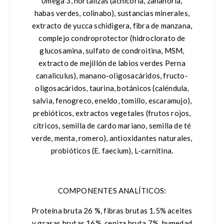
0mega 3, hortalizas (achicoria, zanahoria,
habas verdes, colinabo), sustancias minerales,
extracto de yucca schidigera, fibra de manzana,
complejo condroprotector (hidroclorato de
glucosamina, sulfato de condroitina, MSM,
extracto de mejillón de labios verdes Perna
canaliculus), manano-oligosacáridos, fructo-
oligosacáridos, taurina, botánicos (caléndula,
salvia, fenogreco, eneldo, tomillo, escaramujo),
prebióticos, extractos vegetales (frutos rojos,
cítricos, semilla de cardo mariano, semilla de té
verde, menta, romero), antioxidantes naturales,
probióticos (E. faecium), L-carnitina.
COMPONENTES ANALÍTICOS:
Proteína bruta 26 %, fibras brutas 1.5% aceites
y grasas brutas 16%, ceniza bruta 7%, humedad