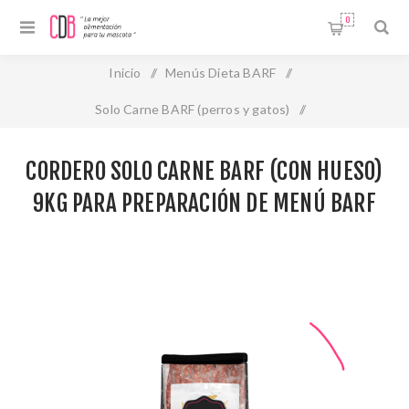
0
Inicio
/
Menús Dieta BARF
/
Solo Carne BARF (perros y gatos)
/
CORDERO SOLO CARNE BARF (CON HUESO) 9kg para
CORDERO SOLO CARNE BARF (CON HUESO)
preparación de menú BARF
9KG PARA PREPARACIÓN DE MENÚ BARF