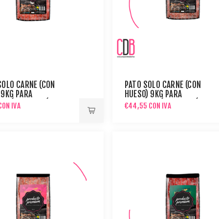
SOLO CARNE (CON
PATO SOLO CARNE (CON
 9KG PARA
HUESO) 9KG PARA
ACIÓN DE MENÚ BARF
PREPARACIÓN DE MENÚ BARF
CON IVA
€44,55 CON IVA