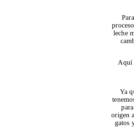
Para
proceso
leche m
camb
Aquí
Ya q
tenemos
para
origen 
gatos 