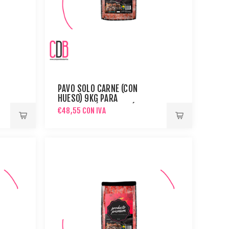
PAVO SOLO CARNE (CON
HUESO) 9KG PARA
PREPARACIÓN DE MENÚ BARF
€48,55 CON IVA