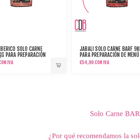
IBÉRICO SOLO CARNE
JABALÍ SOLO CARNE BARF 9K
KG PARA PREPARACIÓN
PARA PREPARACIÓN DE MENÚ
Ú BARF
BARF
CON IVA
€54,90 CON IVA
Solo Carne BA
¿Por qué recomendamos la so