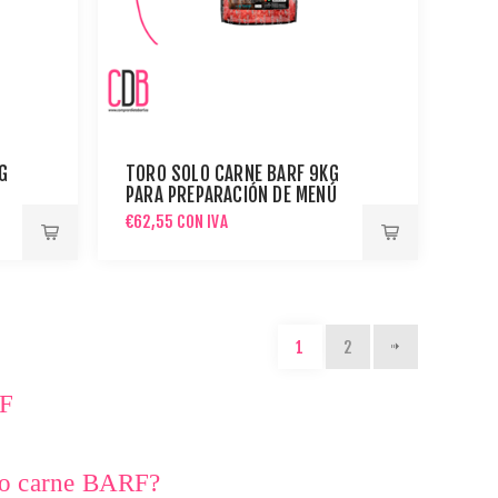
G
TORO SOLO CARNE BARF 9KG
PARA PREPARACIÓN DE MENÚ
BARF
€62,55 CON IVA
1
2
RF
lo carne BARF?