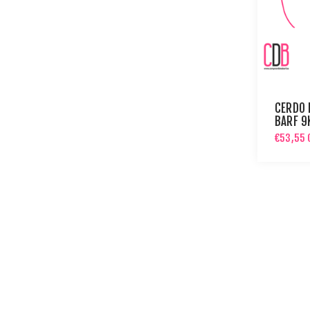
CERDO 
BARF 9
DE MEN
€53,55 