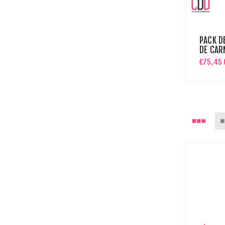
PACK D
DE CAR
PARA P
€75,45 