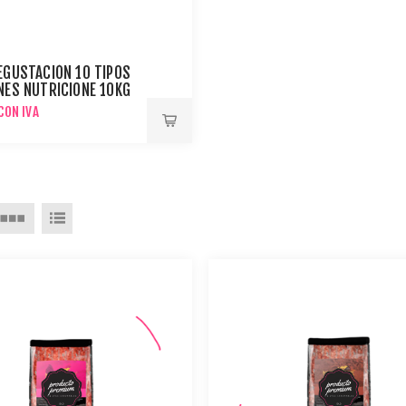
EGUSTACIÓN 10 TIPOS
NES NUTRICIONE 10KG
ERROS Y GATOS
CON IVA