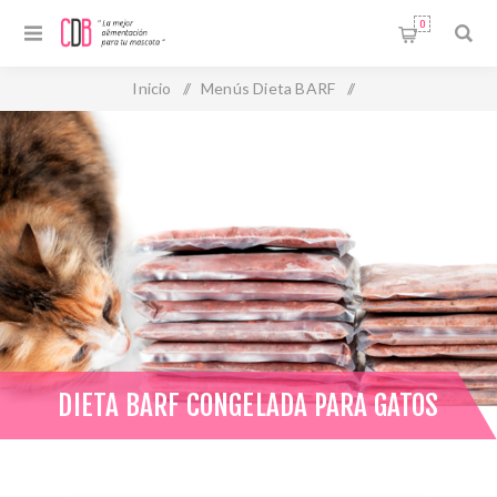
0
Inicio
/
Menús Dieta BARF
/
Dieta BARF Gatos (Menús Completos)
/
Dieta Barf congelada para gatos
DIETA BARF CONGELADA PARA GATOS