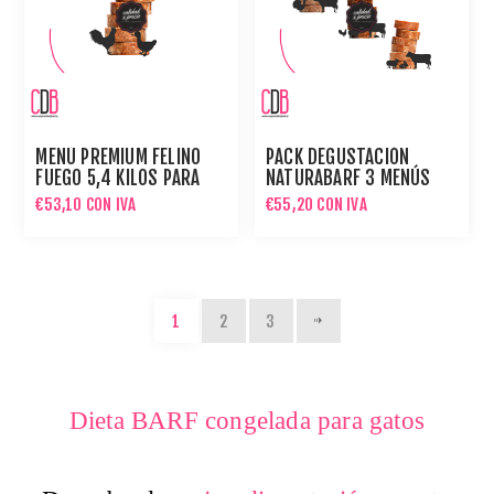
MENÚ PREMIUM FELINO
PACK DEGUSTACIÓN
FUEGO 5,4 KILOS PARA
NATURABARF 3 MENÚS
GATOS
BARF 5,4KG PARA GATOS
€53,10 CON IVA
€55,20 CON IVA
1
2
3
Dieta BARF congelada para gatos