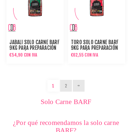
JABALÍ SOLO CARNE BARF
TORO SOLO CARNE BARF
9KG PARA PREPARACIÓN
9KG PARA PREPARACIÓN
DE MENÚ BARF
DE MENÚ BARF
€54,90 CON IVA
€62,55 CON IVA
1
2
Solo Carne BARF
¿Por qué recomendamos la solo carne
BARF?