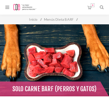
0
Inicio
/
Menús Dieta BARF
/
Solo Carne BARF (perros y gatos)
SOLO CARNE BARF (PERROS Y GATOS)