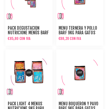
PACK DEGUSTACIÓN
MENÚ TERNERA Y POLLO
NUTRICIONE MENÚS BARF
BARF 9KG PARA GATOS
9KG PARA GATOS
€85,80 CON IVA
€88,20 CON IVA
PACK LIGHT 4 MENÚS
MENÚ BOQUERÓN Y PAVO
NUTRICIONE 9KG PARA
BARF 9KG PARA GATOS