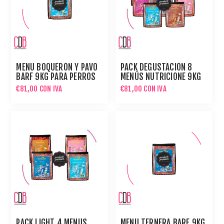
MENÚ BOQUERÓN Y PAVO
PACK DEGUSTACIÓN 8
BARF 9KG PARA PERROS
MENÚS NUTRICIONE 9KG
PARA PERROS
€81,00 CON IVA
€81,00 CON IVA
PACK LIGHT 4 MENÚS
MENÚ TERNERA BARF 9KG